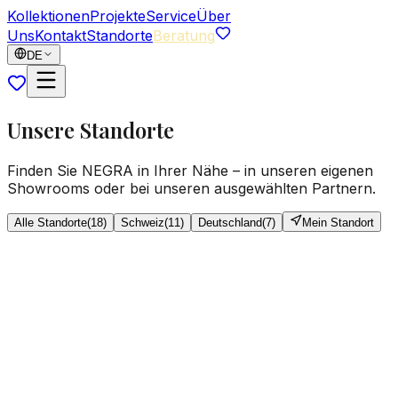
Kollektionen
Projekte
Service
Über
Uns
Kontakt
Standorte
Beratung
DE
Unsere Standorte
Finden Sie NEGRA in Ihrer Nähe – in unseren eigenen
Showrooms oder bei unseren ausgewählten Partnern.
Alle Standorte
(
18
)
Schweiz
(
11
)
Deutschland
(
7
)
Mein Standort
Teppichgalerie NEGRA carpet & home
Zürich
Eigener Showroom
Mehr Auswahl
Uraniastrasse 33, CH-8001 Zürich
Di – Fr: 10–18.30 Uhr, Sa: 10–16 Uhr