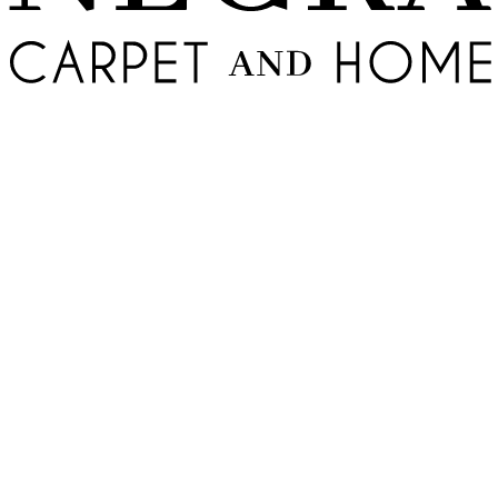
Vertriebspartner
Mehr Auswahl
St.-Christophorus-Str. 4-6, 76863 Herxheim
Mo – Fr: 10–19 Uhr, Sa: 10–18 Uhr
M. Tekbas
Einrichtungshaus Ehrmann
Landau
Vertriebspartner
Mehr Auswahl
Lotschstr. 9, 76829 Landau
Mo – Fr: 10–19 Uhr, Sa: 10–18 Uhr
A. Kaltsakas
Einrichtungshaus Ehrmann
Rastatt
Vertriebspartner
Mehr Auswahl
Rauentaler Str. 54, 76437 Rastatt
Mo – Fr: 10–19 Uhr, Sa: 10–18 Uhr
M. Keshwari