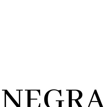
Vertriebspartner
Nüschelerstrasse 30, CH-8001 Zürich
Spazio Living SA
Locarno
Vertriebspartner
Via Serafino Balestra 4, CH-6600 Locarno
Einrichtungshaus Ehrmann
Frankenthal
Vertriebspartner
Mehr Auswahl
Wormser Str. 119, 67227 Frankenthal
Mo – Fr: 10–19 Uhr, Sa: 10–18 Uhr
G. Demirci
Einrichtungshaus Ehrmann
Herxheim