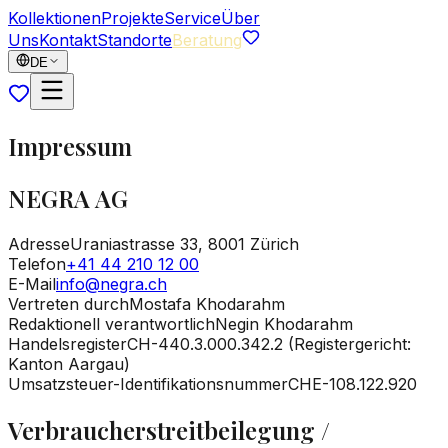
Kollektionen
Projekte
Service
Über
Uns
Kontakt
Standorte
Beratung
DE
Impressum
NEGRA AG
Adresse
Uraniastrasse 33, 8001 Zürich
Telefon
+41 44 210 12 00
E-Mail
info@negra.ch
Vertreten durch
Mostafa Khodarahm
Redaktionell verantwortlich
Negin Khodarahm
Handelsregister
CH-440.3.000.342.2 (Registergericht:
Kanton Aargau)
Umsatzsteuer-Identifikationsnummer
CHE-108.122.920
Verbraucherstreitbeilegung /