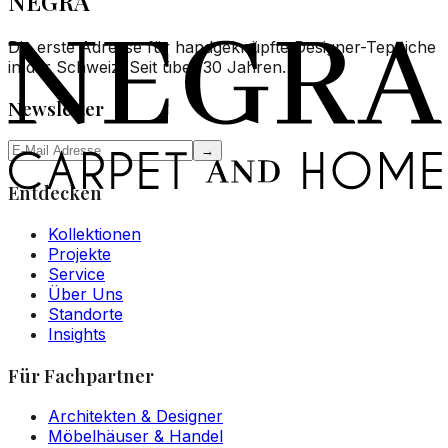
NEGRA
Die erste Adresse für handgeknüpfte Designer-Teppiche
in der Schweiz. Seit über 30 Jahren.
Newsletter
→
Entdecken
Kollektionen
Projekte
Service
Über Uns
Standorte
Insights
Für Fachpartner
Architekten & Designer
Möbelhäuser & Handel